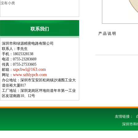
没有小类
联系我们
产 品 说 明
深圳市和绿源精密电路有限公司
联系人：李先生
手机：18025328138
电话：0755-23283669
传真：0755-27533605
szpcbwl@163.com
邮箱：
www.szhlypcb.com
网址：
办公地址：深圳市宝安区松岗镇沙浦围工业大
道佳裕大厦817
工厂地址：深圳龙岗区坪地街道年丰第一工业
区友谊南路10、12号
友情链接：
深圳市和